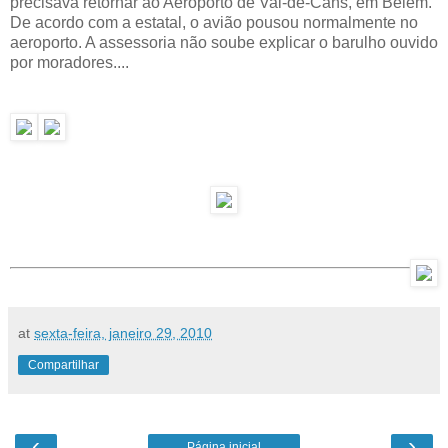
precisava retornar ao Aeroporto de Val-de-Cans, em Belém.
De acordo com a estatal, o avião pousou normalmente no
aeroporto. A assessoria não soube explicar o barulho ouvido
por moradores....
at
sexta-feira, janeiro 29, 2010
Compartilhar
‹
›
Página inicial